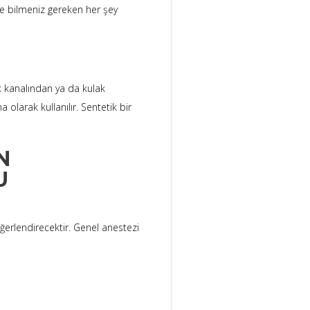
ce bilmeniz gereken her şey
ak kanalından ya da kulak
 olarak kullanılır. Sentetik bir
N
U
ğerlendirecektir. Genel anestezi