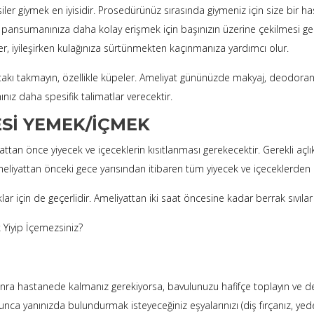
siler giymek en iyisidir. Prosedürünüz sırasında giymeniz için size bir ha
ansumanınıza daha kolay erişmek için başınızın üzerine çekilmesi ger
er, iyileşirken kulağınıza sürtünmekten kaçınmanıza yardımcı olur.
kı takmayın, özellikle küpeler. Ameliyat gününüzde makyaj, deodorant
ız daha spesifik talimatlar verecektir.
SI YEMEK/İÇMEK
ttan önce yiyecek ve içeceklerin kısıtlanması gerekecektir. Gerekli açlı
 ameliyattan önceki gece yarısından itibaren tüm yiyecek ve içeceklerden 
r için de geçerlidir. Ameliyattan iki saat öncesine kadar berrak sıvılar t
Yiyip İçemezsiniz?
a hastanede kalmanız gerekiyorsa, bavulunuzu hafifçe toplayın ve değe
ca yanınızda bulundurmak isteyeceğiniz eşyalarınızı (diş fırçanız, yedek