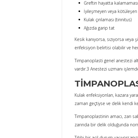
Greftin hayatta kalamamas
İyileşmeyen veya kötüleşen
Kulak çınlaması (tinnitus)
Ağızda garip tat
Kesik kanıyorsa, sızıyorsa veya ş
enfeksiyon belirtisi olabilir ve h
Timpanoplasti genel anestezi al
vardır.3 Anestezi uzmanı işlemden
TIMPANOPLAS
Kulak enfeksiyonları, kazara yara
zaman geçtiyse ve delik kendi ken
Timpanoplastinin amacı, zarı sab
zarında bir delik olduğunda nor
Tıbbi bir acil durum yaşıyorsanız,