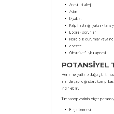
Anestezi alerjileri
Astım
Diyabet
Kalp hastalığı, yüksek tans
Böbrek sorunları
Nörolojik durumlar veya nö
obezite
Obstrüktif uyku apnesi
POTANSIYEL 
Her ameliyatta olduğu gibi timpa
alanda yapıldığından, komplikasy
indirilebilir.
Timpanoplastinin diğer potansiyel 
Baş dönmesi