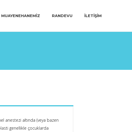
MUAYENEHANEMIZ
RANDEVU
İLETIŞIM
enel anestezi altında (veya bazen
lasti genellikle çocuklarda