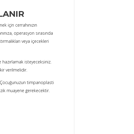
LANIR
ek için cerrahınızın
nınıza, operasyon sırasında
tırmalıkları veya içecekleri
 hazırlamak isteyeceksiniz.
r verilmelidir.
. Çocuğunuzun timpanoplasti
fizik muayene gerekecektir.