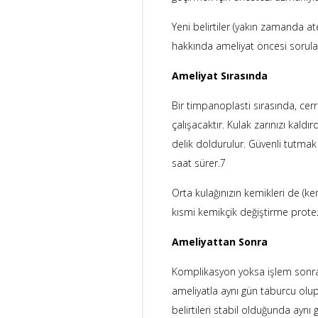
Yeni belirtiler (yakın zamanda ateş
hakkında ameliyat öncesi sorular
Ameliyat Sırasında
Bir timpanoplasti sırasında, cer
çalışacaktır. Kulak zarınızı kald
delik doldurulur. Güvenli tutmak
saat sürer.7
Orta kulağınızın kemikleri de (ke
kısmi kemikçik değiştirme protez
Ameliyattan Sonra
Komplikasyon yoksa işlem sonras
ameliyatla aynı gün taburcu olup 
belirtileri stabil olduğunda aynı