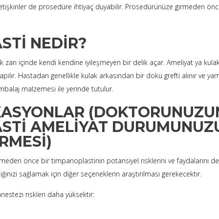
yetişkinler de prosedüre ihtiyaç duyabilir. Prosedürünüze girmeden ön
STI NEDIR?
k zarı içinde kendi kendine iyileşmeyen bir delik açar. Ameliyat ya kul
ılır. Hastadan genellikle kulak arkasından bir doku grefti alınır ve yama
 Ambalaj malzemesi ile yerinde tutulur.
KASYONLAR (DOKTORUNUZU
STI AMELIYAT DURUMUNUZ
RMESI)
den önce bir timpanoplastinin potansiyel risklerini ve faydalarını de
nliğinizi sağlamak için diğer seçeneklerin araştırılması gerekecektir.
estezi riskleri daha yüksektir: