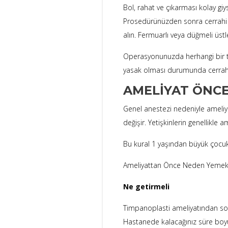
Bol, rahat ve çıkarması kolay giy
Prosedürünüzden sonra cerrahi p
alın. Fermuarlı veya düğmeli üstl
Operasyonunuzda herhangi bir ta
yasak olması durumunda cerrahın
AMELIYAT ÖNCE
Genel anestezi nedeniyle ameliya
değişir. Yetişkinlerin genellikle
Bu kural 1 yaşından büyük çocukla
Ameliyattan Önce Neden Yemek 
Ne getirmeli
Timpanoplasti ameliyatından sonr
Hastanede kalacağınız süre boyun