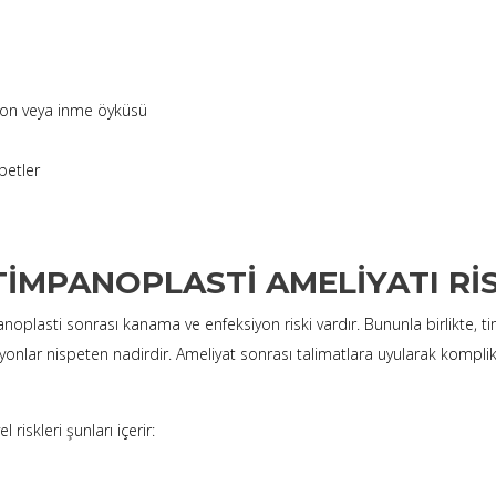
iyon veya inme öyküsü
betler
TIMPANOPLASTI AMELIYATI RI
noplasti sonrası kanama ve enfeksiyon riski vardır. Bununla birlikte, 
onlar nispeten nadirdir. Ameliyat sonrası talimatlara uyularak kompli
riskleri şunları içerir: