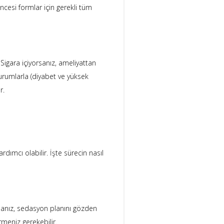
öncesi formlar için gerekli tüm
 Sigara içiyorsanız, ameliyattan
umlarla (diyabet ve yüksek
r.
dımcı olabilir. İşte sürecin nasıl
manız, sedasyon planını gözden
rmeniz gerekebilir.