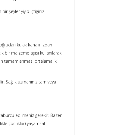
ir şeyler yiyip içtiğiniz
 doğrudan kulak kanalınızdan
tik bir malzeme aşısı kullanılarak
rünün tamamlanması ortalama iki
ilir. Sağlık uzmanınız tam veya
taburcu edilmeniz gerekir. Bazen
llikle çocuklar) yaşamsal