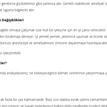
gerekirse gözlükleriniz gibi) yanınıza alın. Gerekli olabilecek ameliyat 
ve sigorta bilgilerini alın.
Değişiklikleri
lıklı olmaya çalışmak size hızlı bir iyileşme için en iyi şansı verecektir.
bırakmayı deneyin. İyi yemek yemek, yeterince uyumak ve kronik dur
dunuzu anesteziye ve ameliyatınızın stresine dayanmaya hazırlayacaktı
İyileştirebilir
ler?
a endişeliyseniz, ne bekleyeceğinizi bilmek sinirlerinizi yatıştırmaya yar
k fazla bir şey kalmamalıdır. Bazı son dakika evrak işlerini tamamla
görüşmeniz ve hayati belirtilerinizi bakım ekibi tarafından kontrol etti